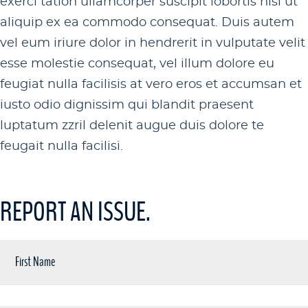
exerci tation ullamcorper suscipit lobortis nisl ut
aliquip ex ea commodo consequat. Duis autem
vel eum iriure dolor in hendrerit in vulputate velit
esse molestie consequat, vel illum dolore eu
feugiat nulla facilisis at vero eros et accumsan et
iusto odio dignissim qui blandit praesent
luptatum zzril delenit augue duis dolore te
feugait nulla facilisi.
REPORT AN ISSUE.
First
Name