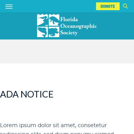
DONATE
Skip
Skip
DONATE
to
to
main
main
content
content
ADA NOTICE
Lorem ipsum dolor sit amet, consetetur