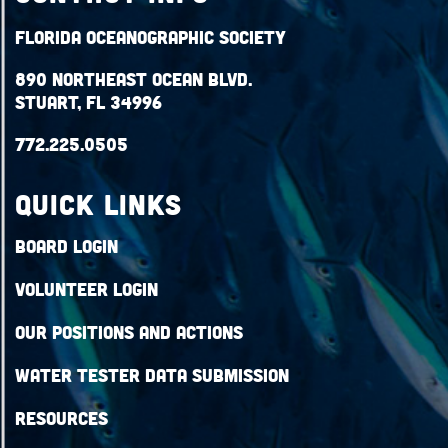
Florida Oceanographic Society
890 Northeast Ocean Blvd.
Stuart, FL 34996
772.225.0505
QUICK LINKS
Board Login
Volunteer Login
Our Positions and Actions
Water Tester Data Submission
Resources